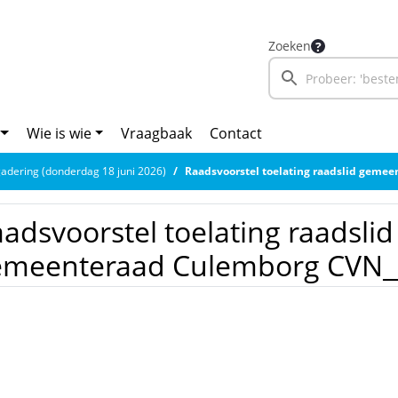
Zoeken
Wie is wie
Vraagbaak
Contact
adering (donderdag 18 juni 2026)
Raadsvoorstel toelating raadslid gemeent
adsvoorstel toelating raadslid
emeenteraad Culemborg CVN_