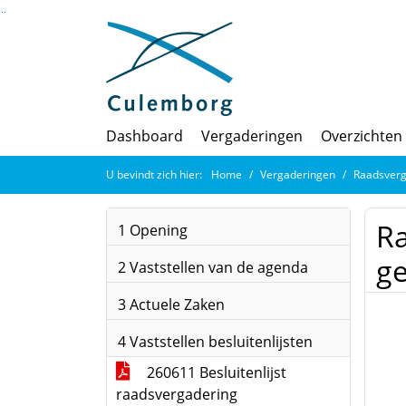
Ga naar de inhoud van deze pagina
Ga naar het zoeken
Ga naar het menu
Dashboard
Vergaderingen
Overzichten
U bevindt zich hier:
Home
Vergaderingen
Raadsverg
Ra
1 Opening
g
2 Vaststellen van de agenda
3 Actuele Zaken
4 Vaststellen besluitenlijsten
260611 Besluitenlijst
raadsvergadering