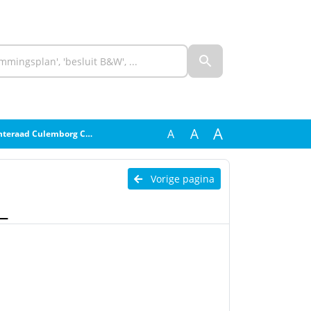
A
A
A
eraad Culemborg CVN__
Vorige pagina
_