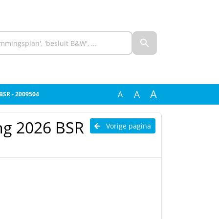
A
A
A
 BSR - 2009504
ing 2026 BSR
Vorige pagina