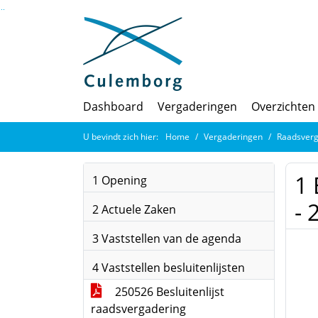
Ga naar de inhoud van deze pagina
Ga naar het zoeken
Ga naar het menu
Dashboard
Vergaderingen
Overzichten
U bevindt zich hier:
Home
Vergaderingen
Raadsverg
1 
1 Opening
- 
2 Actuele Zaken
3 Vaststellen van de agenda
4 Vaststellen besluitenlijsten
250526 Besluitenlijst
raadsvergadering