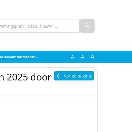
A
A
A
r accountantscontrole
en 2025 door
Vorige pagina