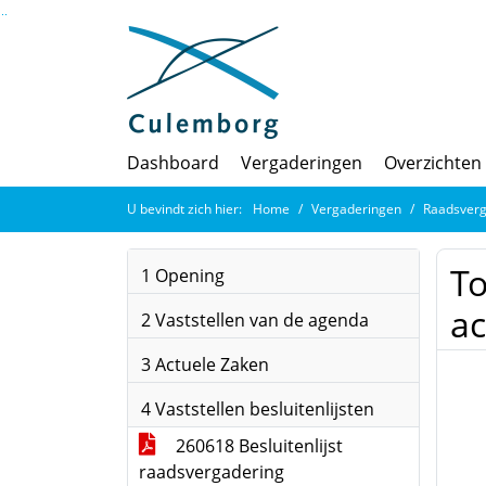
Ga naar de inhoud van deze pagina
Ga naar het zoeken
Ga naar het menu
Dashboard
Vergaderingen
Overzichten
U bevindt zich hier:
Home
Vergaderingen
Raadsverg
To
1 Opening
ac
2 Vaststellen van de agenda
3 Actuele Zaken
4 Vaststellen besluitenlijsten
260618 Besluitenlijst
raadsvergadering