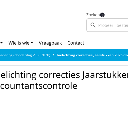
Zoeken
Wie is wie
Vraagbaak
Contact
adering (donderdag 2 juli 2026)
Toelichting correcties Jaarstukken 2025 doo
elichting correcties Jaarstukk
countantscontrole