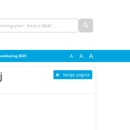
A
A
A
verklaring 2025
j
Vorige pagina