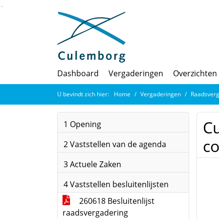
Ga naar de inhoud van deze pagina
Ga naar het zoeken
Ga naar het menu
Dashboard
Vergaderingen
Overzichten
U bevindt zich hier:
Home
Vergaderingen
Raadsverg
Cu
1 Opening
co
2 Vaststellen van de agenda
3 Actuele Zaken
4 Vaststellen besluitenlijsten
260618 Besluitenlijst
raadsvergadering