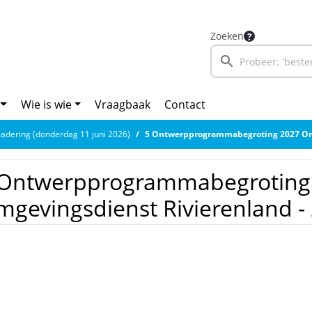
Zoeken
Wie is wie
Vraagbaak
Contact
adering (donderdag 11 juni 2026)
5 Ontwerpprogrammabegroting 2027 Omgevingsdien
 Ontwerpprogrammabegroting
gevingsdienst Rivierenland -