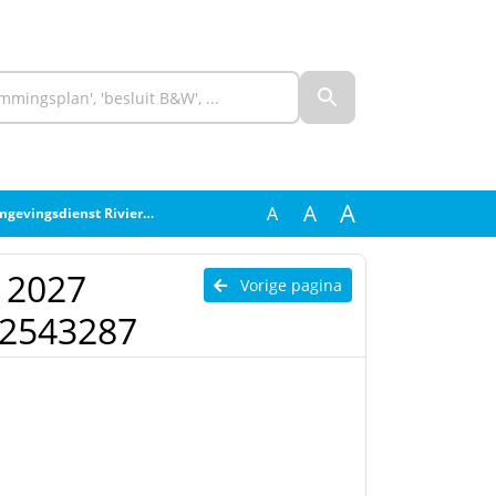
A
A
A
st Rivierenland - 2543287
 2027
Vorige pagina
 2543287