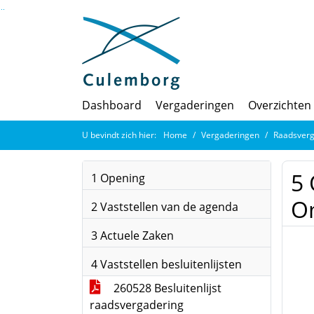
Ga naar de inhoud van deze pagina
Ga naar het zoeken
Ga naar het menu
Dashboard
Vergaderingen
Overzichten
U bevindt zich hier:
Home
Vergaderingen
Raadsverg
5
1 Opening
Om
2 Vaststellen van de agenda
3 Actuele Zaken
4 Vaststellen besluitenlijsten
260528 Besluitenlijst
raadsvergadering