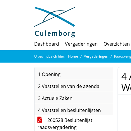
Ga naar de inhoud van deze pagina
Ga naar het zoeken
Ga naar het menu
Dashboard
Vergaderingen
Overzichten
U bevindt zich hier:
Home
Vergaderingen
Raadsverg
4 
1 Opening
We
2 Vaststellen van de agenda
3 Actuele Zaken
4 Vaststellen besluitenlijsten
260528 Besluitenlijst
raadsvergadering