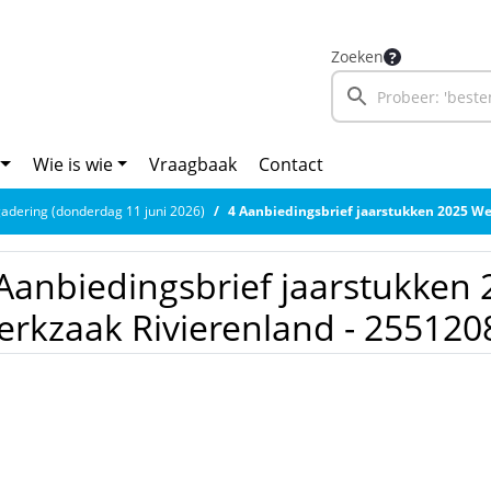
Zoeken
Wie is wie
Vraagbaak
Contact
adering (donderdag 11 juni 2026)
4 Aanbiedingsbrief jaarstukken 2025 Werkzaa
Aanbiedingsbrief jaarstukken 
rkzaak Rivierenland - 255120