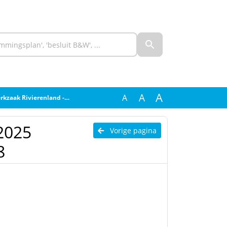
A
A
A
k Rivierenland - 2551208
2025
Vorige pagina
8