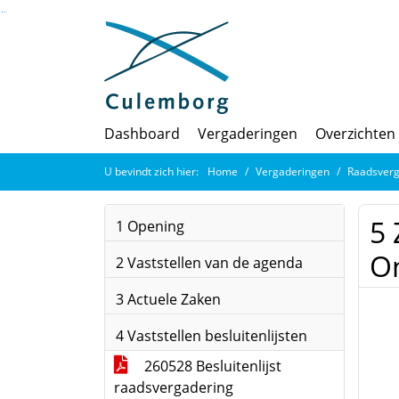
Ga naar de inhoud van deze pagina
Ga naar het zoeken
Ga naar het menu
Dashboard
Vergaderingen
Overzichten
U bevindt zich hier:
Home
Vergaderingen
Raadsverg
5 
1 Opening
O
2 Vaststellen van de agenda
3 Actuele Zaken
4 Vaststellen besluitenlijsten
260528 Besluitenlijst
raadsvergadering