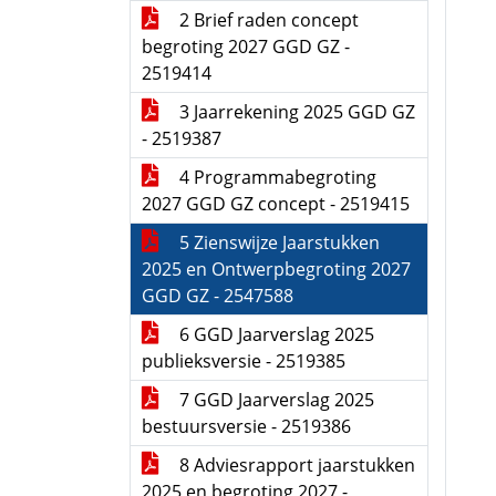
2 Brief raden concept
begroting 2027 GGD GZ -
2519414
3 Jaarrekening 2025 GGD GZ
- 2519387
4 Programmabegroting
2027 GGD GZ concept - 2519415
5 Zienswijze Jaarstukken
2025 en Ontwerpbegroting 2027
GGD GZ - 2547588
6 GGD Jaarverslag 2025
publieksversie - 2519385
7 GGD Jaarverslag 2025
bestuursversie - 2519386
8 Adviesrapport jaarstukken
2025 en begroting 2027 -