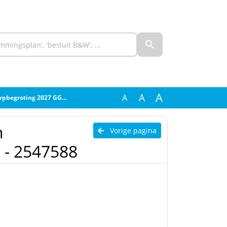
A
A
A
ng 2027 GGD GZ - 2547588
n
Vorige pagina
 - 2547588