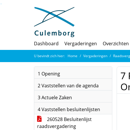
Ga naar de inhoud van deze pagina
Ga naar het zoeken
Ga naar het menu
Dashboard
Vergaderingen
Overzichten
U bevindt zich hier:
Home
Vergaderingen
Raadsverg
7 
1 Opening
Om
2 Vaststellen van de agenda
3 Actuele Zaken
4 Vaststellen besluitenlijsten
260528 Besluitenlijst
raadsvergadering