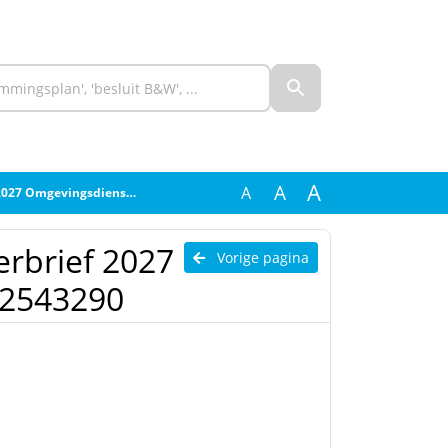
A
A
A
dienst Rivierenland - 2543290
erbrief 2027
Vorige pagina
 2543290