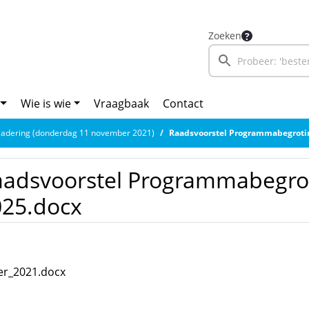
Zoeken
Wie is wie
Vraagbaak
Contact
adering (donderdag 11 november 2021)
Raadsvoorstel Programmabegroti
aadsvoorstel Programmabegrot
025.docx
er_2021.docx