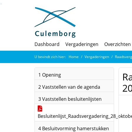
Ga naar de inhoud van deze pagina
Ga naar het zoeken
Ga naar het menu
Dashboard
Vergaderingen
Overzichten
U bevindt zich hier:
Home
Vergaderingen
Raadsverg
R
1 Opening
2
2 Vaststellen van de agenda
3 Vaststellen besluitenlijsten
Besluitenlijst_Raadsvergadering_28_oktob
4 Besluitvorming hamerstukken