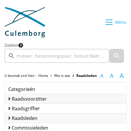
Ga naar de inhoud van deze pagina
Ga naar het zoeken
Ga naar het menu
Menu
Zoeken
A
A
A
U bevindt zich hier:
Home
Wie is wie
Raadsleden
Categorieën
Raadsvoorzitter
Raadsgriffier
Raadsleden
Commissieleden