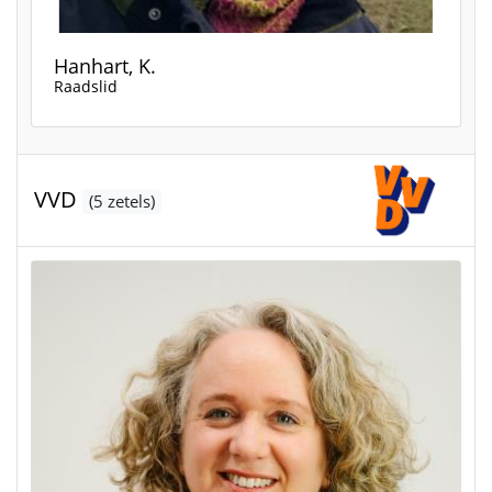
Hanhart, K.
Raadslid
VVD
(5 zetels)