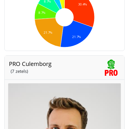
8.7%
30.4%
8.7%
21.7%
21.7%
PRO Culemborg
(7 zetels)