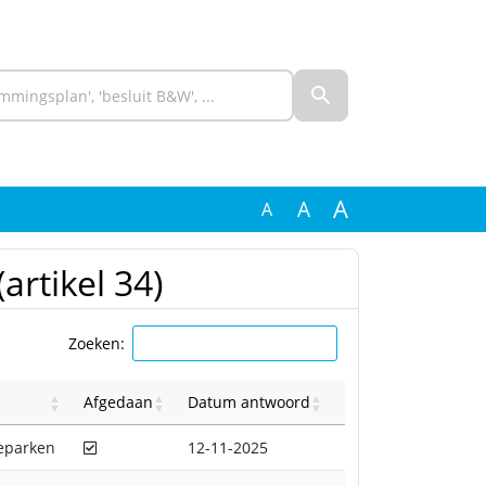
A
A
A
artikel 34)
Zoeken:
Afgedaan
Datum antwoord
Afgedaan
eparken
12-11-2025