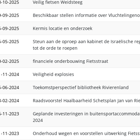
3-10-2025
Veilig fietsen Weidsteeg
9-09-2025
Beschikbaar stellen informatie over Vluchtelingen
5-09-2025
Kermis locatie en onderzoek
6-05-2025
Steun aan de oproep aan kabinet de Israëlische re
tot de orde te roepen
0-02-2025
financiele onderbouwing Fietsstraat
1-11-2024
Veiligheid explosies
5-06-2024
Toekomstperspectief bibliotheek Rivierenland
8-02-2024
Raadsvoorstel Haalbaarheid Schetsplan Jan van Ri
6-11-2023
Geplande investeringen in buitensportaccommodat
2024
1-11-2023
Onderhoud wegen en voorstellen uitwerking Fietss