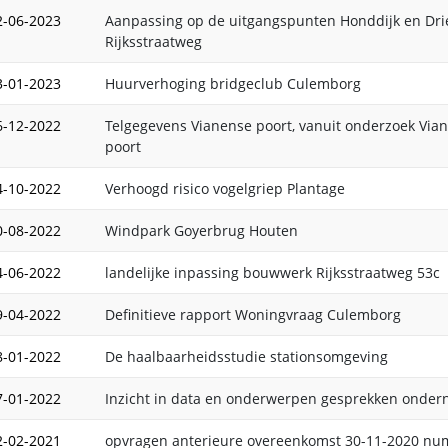
2-06-2023
Aanpassing op de uitgangspunten Honddijk en Dr
Rijksstraatweg
3-01-2023
Huurverhoging bridgeclub Culemborg
6-12-2022
Telgegevens Vianense poort, vanuit onderzoek Via
poort
4-10-2022
Verhoogd risico vogelgriep Plantage
0-08-2022
Windpark Goyerbrug Houten
4-06-2022
landelijke inpassing bouwwerk Rijksstraatweg 53c
9-04-2022
Definitieve rapport Woningvraag Culemborg
8-01-2022
De haalbaarheidsstudie stationsomgeving
7-01-2022
Inzicht in data en onderwerpen gesprekken onde
2-02-2021
opvragen anterieure overeenkomst 30-11-2020 n