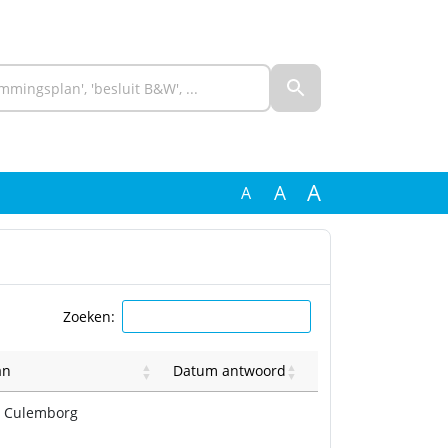
A
A
A
Zoeken:
an
Datum antwoord
O Culemborg