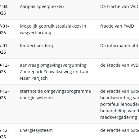
2-04-
Aanpak speelplekken
De fractie van VVD
026
7-01-
Mogelijk gebruik staalslakken in
fractie van PvdD
026
wegverharding
5-01-
Kinderboerderij
De informatienotit
026
0-12-
aanvraag omgevingsvergunning
de Fractie van VVD
025
Zonnepark Zoowijkseweg en Laan
Naar Parijsch
8-12-
startnotitie omgevingsprogramma
de Fractie van Gro
025
energiesysteem
beantwoording van
portefeuillehouder
behandeling van de
raadsvergaderin
5-12-
Energiesysteem
de Fractie van Gro
025