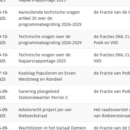
3-10-
Aanvullende technische vragen
de Fractie van de 
025
artikel 35 over de
programmabegroting 2026-2029
9-10-
Technische vragen over de
de fracties D66, CU
025
programmabegroting 2026-2029
PvdA en VVD
9-10-
Technische vragen over de
de fracties D66, CU
025
Najaarsrapportage 2025
VVD
7-10-
Kaalslag Populieren en Essen
de Fractie van Pv
025
Weidsteeg en Rondeel
6-09-
Sanering plangebied
de Fractie van Pv
025
Stationskwartier Perron C
5-09-
Adviesrecht project Jan van
Het raadsvoorstel 
025
Riebeeckstraat
van Riebeeckstraa
5-09-
Wachtlijsten in het Sociaal Domein
de Fractie van de 