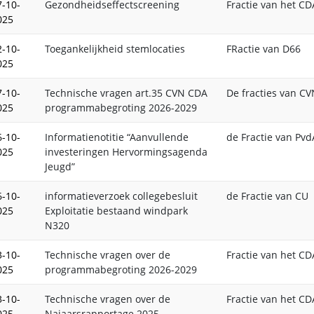
7-10-
Gezondheidseffectscreening
Fractie van het CD
025
2-10-
Toegankelijkheid stemlocaties
FRactie van D66
025
7-10-
Technische vragen art.35 CVN CDA
De fracties van C
025
programmabegroting 2026-2029
6-10-
Informatienotitie “Aanvullende
de Fractie van Pvd
025
investeringen Hervormingsagenda
Jeugd”
6-10-
informatieverzoek collegebesluit
de Fractie van CU
025
Exploitatie bestaand windpark
N320
3-10-
Technische vragen over de
Fractie van het CD
025
programmabegroting 2026-2029
3-10-
Technische vragen over de
Fractie van het CD
025
Najaarsrapportage 2025