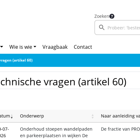
Zoeken
Wie is wie
Vraagbaak
Contact
ragen (artikel 60)
chnische vragen (artikel 60)
atum
Onderwerp
Naar aanleiding v
0-07-
Onderhoud stoepen wandelpaden
De fractie van PR
026
en parkeerplaatsen in wijken De