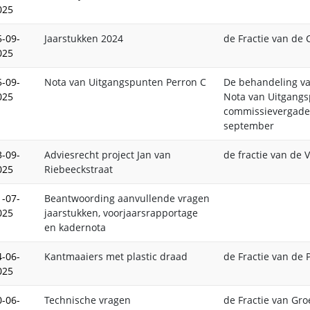
025
5-09-
Jaarstukken 2024
de Fractie van de 
025
5-09-
Nota van Uitgangspunten Perron C
De behandeling va
025
Nota van Uitgangs
commissievergader
september
3-09-
Adviesrecht project Jan van
de fractie van de 
025
Riebeeckstraat
1-07-
Beantwoording aanvullende vragen
025
jaarstukken, voorjaarsrapportage
en kadernota
4-06-
Kantmaaiers met plastic draad
de Fractie van de
025
0-06-
Technische vragen
de Fractie van Gro