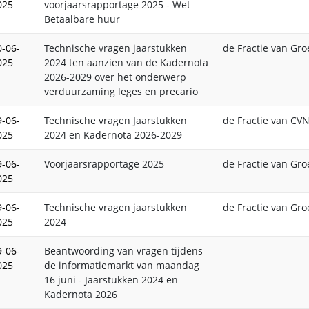
025
voorjaarsrapportage 2025 - Wet
Betaalbare huur
0-06-
Technische vragen jaarstukken
de Fractie van Gro
025
2024 ten aanzien van de Kadernota
2026-2029 over het onderwerp
verduurzaming leges en precario
9-06-
Technische vragen Jaarstukken
de Fractie van CV
025
2024 en Kadernota 2026-2029
9-06-
Voorjaarsrapportage 2025
de Fractie van Gro
025
9-06-
Technische vragen jaarstukken
de Fractie van Gro
025
2024
9-06-
Beantwoording van vragen tijdens
025
de informatiemarkt van maandag
16 juni - Jaarstukken 2024 en
Kadernota 2026