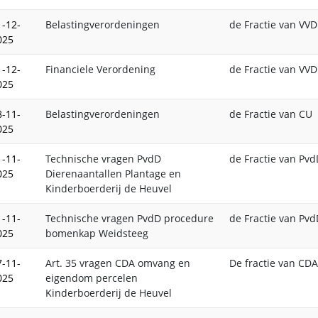
1-12-
Belastingverordeningen
de Fractie van VVD
025
1-12-
Financiele Verordening
de Fractie van VVD
025
8-11-
Belastingverordeningen
de Fractie van CU
025
1-11-
Technische vragen PvdD
de Fractie van Pv
025
Dierenaantallen Plantage en
Kinderboerderij de Heuvel
1-11-
Technische vragen PvdD procedure
de Fractie van Pv
025
bomenkap Weidsteeg
7-11-
Art. 35 vragen CDA omvang en
De fractie van CDA
025
eigendom percelen
Kinderboerderij de Heuvel