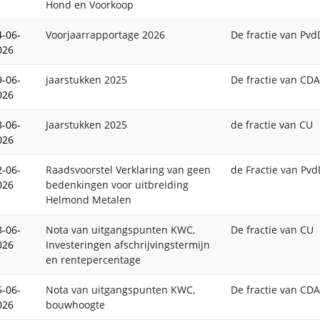
Hond en Voorkoop
4-06-
Voorjaarrapportage 2026
De fractie van Pvd
026
9-06-
jaarstukken 2025
De fractie van CDA
026
8-06-
Jaarstukken 2025
de fractie van CU
026
2-06-
Raadsvoorstel Verklaring van geen
de Fractie van Pv
026
bedenkingen voor uitbreiding
Helmond Metalen
8-06-
Nota van uitgangspunten KWC,
De fractie van CU
026
Investeringen afschrijvingstermijn
en rentepercentage
5-06-
Nota van uitgangspunten KWC,
De fractie van CDA
026
bouwhoogte