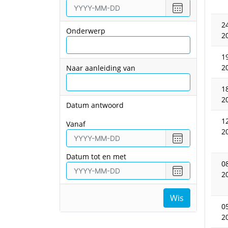
Choose
date
2
Onderwerp
2
1
2
Naar aanleiding van
1
2
Datum antwoord
1
vanaf
2
Choose
date
Datum tot en met
0
Choose
2
date
Wis
0
2