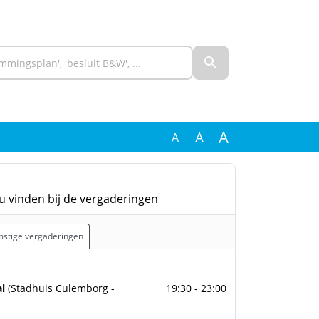
A
A
A
u vinden bij de vergaderingen
stige vergaderingen
ber 2026
al
(Stadhuis Culemborg -
19:30 - 23:00