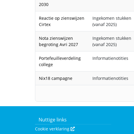
2030
Reactie op zienswijzen
Ingekomen stukken
Cirtex
(vanaf 2025)
Nota zienswijzen
Ingekomen stukken
begroting Avri 2027
(vanaf 2025)
Portefeuilleverdeling
Informatienotities
college
Nix18 campagne
Informatienotities
Nuttige links
Cookie verklaring
Deze link wordt in een nieuw ve