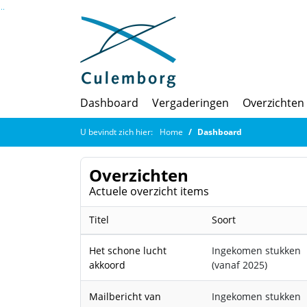
Ga naar de inhoud van deze pagina
Ga naar het zoeken
Ga naar het menu
Dashboard
Vergaderingen
Overzichten
U bevindt zich hier:
Home
Dashboard
Overzichten
Actuele overzicht items
Titel
Soort
Het schone lucht
Ingekomen stukken
akkoord
(vanaf 2025)
Mailbericht van
Ingekomen stukken