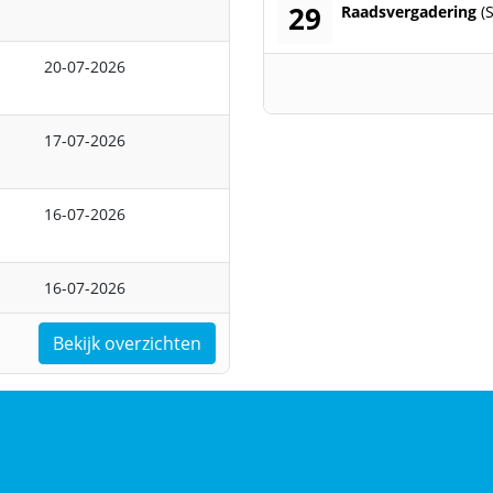
29
donderdag 29 oktobe
Raadsvergadering
(
20-07-2026
17-07-2026
16-07-2026
16-07-2026
Bekijk overzichten
nster geopend