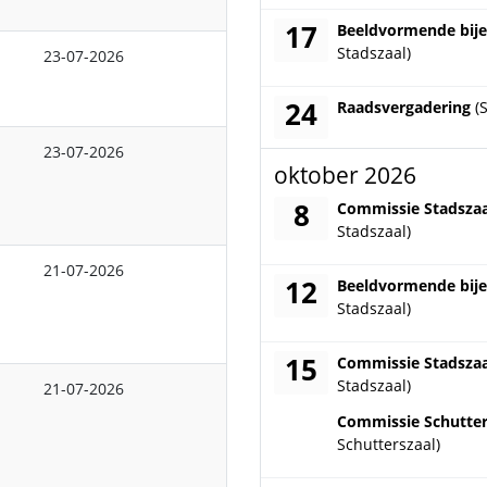
17
donderdag 17 septem
Beeldvormende bi
Stadszaal)
23-07-2026
24
donderdag 24 septem
Raadsvergadering
(
23-07-2026
oktober 2026
8
donderdag 8 oktober
Commissie Stadsza
Stadszaal)
21-07-2026
12
maandag 12 oktober 
Beeldvormende bi
Stadszaal)
15
donderdag 15 oktobe
Commissie Stadsza
Stadszaal)
21-07-2026
donderdag 15 oktobe
Commissie Schutte
Schutterszaal)