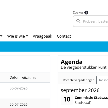
Zoeken
Wie is wie
Vraagbaak
Contact
Agenda
De vergaderstukken kunt 
Datum wijziging
Recente vergaderingen
Toekom
30-07-2026
september 2026
10
donderdag 10 septem
Commissie Stadsza
Stadszaal)
30-07-2026