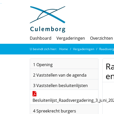
Ga naar de inhoud van deze pagina
Ga naar het zoeken
Ga naar het menu
Dashboard
Vergaderingen
Overzichten
U bevindt zich hier:
Home
Vergaderingen
Raadsverg
Ra
1 Opening
en
2 Vaststellen van de agenda
3 Vaststellen besluitenlijsten
Besluitenlijst_Raadsvergadering_3_juni_20
4 Spreekrecht burgers