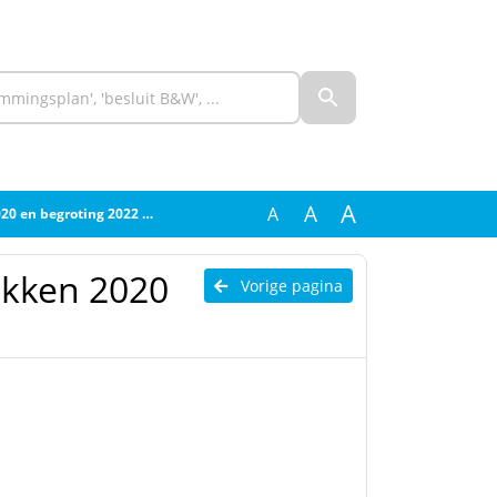
A
A
A
groting 2022 Avri def docx
ukken 2020
Vorige pagina