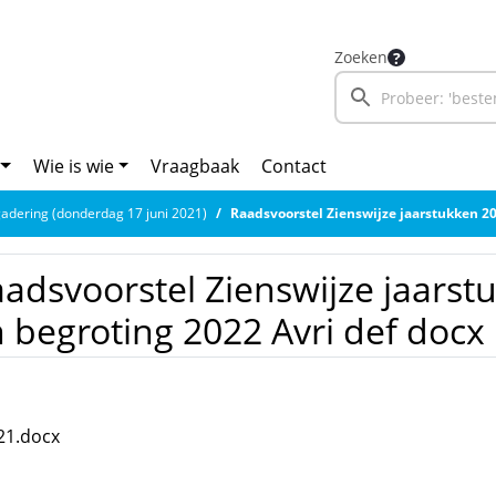
Zoeken
Wie is wie
Vraagbaak
Contact
adering (donderdag 17 juni 2021)
Raadsvoorstel Zienswijze jaarstukken 2020 en be
adsvoorstel Zienswijze jaarst
 begroting 2022 Avri def docx
21.docx