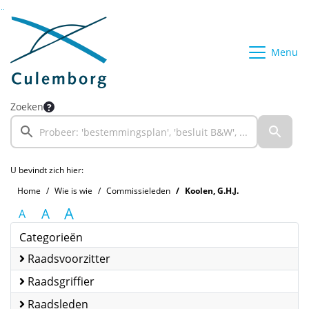
Ga naar de inhoud van deze pagina
Ga naar het zoeken
Ga naar het menu
Menu
Zoeken
U bevindt zich hier:
Home
Wie is wie
Commissieleden
Koolen, G.H.J.
A
A
A
Categorieën
Raadsvoorzitter
Raadsgriffier
Raadsleden