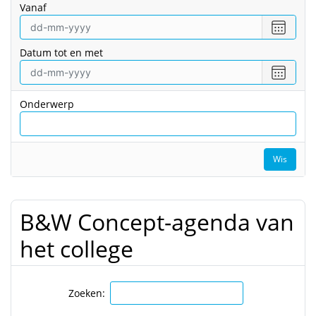
vanaf
Selecte
een
Datum tot en met
datum
vanaf
Selecte
een
datum
Onderwerp
tot
en
met
Wis
B&W Concept-agenda van
het college
Zoeken: