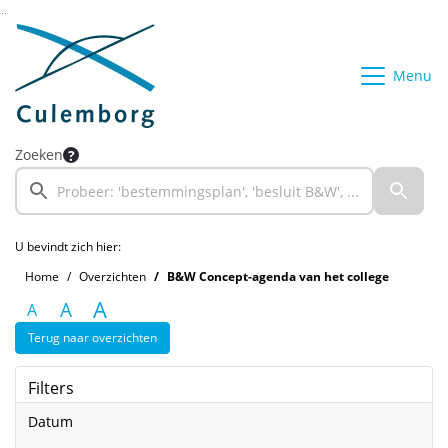
Ga naar de inhoud van deze pagina
Ga naar het zoeken
Ga naar het menu
Menu
Zoeken
U bevindt zich hier:
Home
Overzichten
B&W Concept-agenda van het college
A
A
A
Terug naar overzichten
Filters
Datum