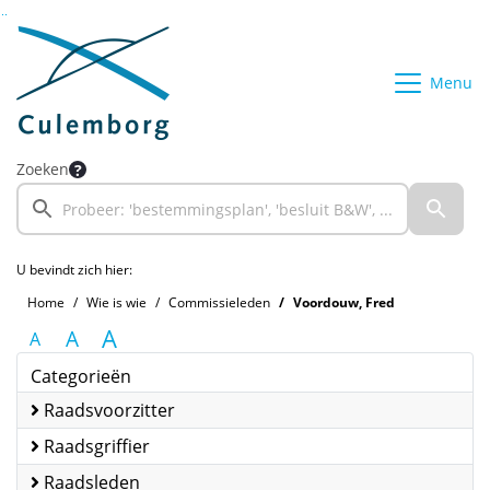
Ga naar de inhoud van deze pagina
Ga naar het zoeken
Ga naar het menu
Menu
Zoeken
U bevindt zich hier:
Home
Wie is wie
Commissieleden
Voordouw, Fred
A
A
A
Categorieën
Raadsvoorzitter
Raadsgriffier
Raadsleden