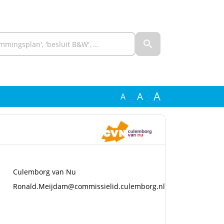
A
A
A
Culemborg van Nu
Ronald.Meijdam@commissielid.culemborg.nl