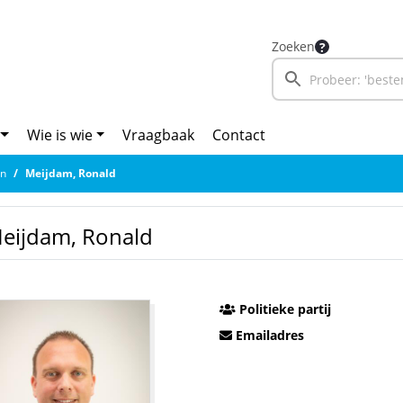
Zoeken
Wie is wie
Vraagbaak
Contact
en
Meijdam, Ronald
eijdam, Ronald
Politieke partij
Emailadres