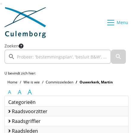
Ga naar de inhoud van deze pagina
Ga naar het zoeken
Ga naar het menu
Menu
Zoeken
U bevindt zich hier:
Home
Wie is wie
Commissieleden
Ouwerkerk, Martin
A
A
A
Categorieën
Raadsvoorzitter
Raadsgriffier
Raadsleden