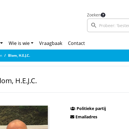
Zoeken
Wie is wie
Vraagbaak
Contact
en
Blom, H.E.J.C.
lom, H.E.J.C.
Politieke partij
Emailadres