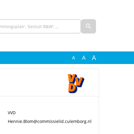
A
A
A
VVD
Hennie.Blom@commissielid.culemborg.nl