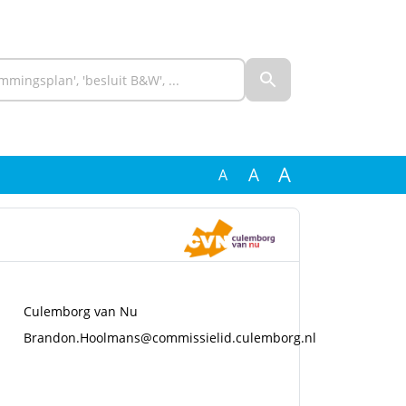
A
A
A
Culemborg van Nu
Brandon.Hoolmans@commissielid.culemborg.nl