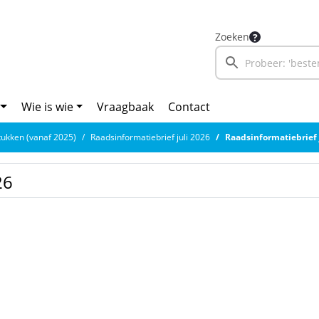
Zoeken
Wie is wie
Vraagbaak
Contact
ukken (vanaf 2025)
Raadsinformatiebrief juli 2026
Raadsinformatiebrief 
26