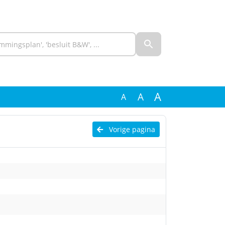
A
A
A
l
Vorige pagina