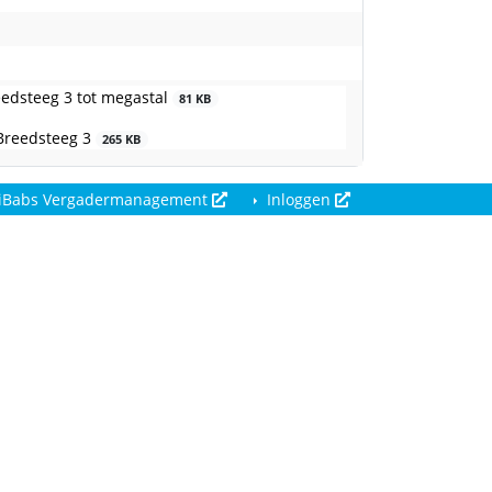
eedsteeg 3 tot megastal
81 KB
 Breedsteeg 3
265 KB
iBabs Vergadermanagement
Inloggen