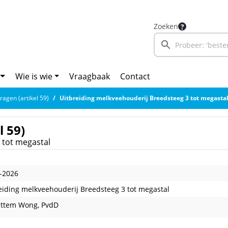
Zoeken
Wie is wie
Vraagbaak
Contact
vragen (artikel 59)
Uitbreiding melkveehouderij Breedsteeg 3 tot megasta
l 59)
 tot megastal
-2026
eiding melkveehouderij Breedsteeg 3 tot megastal
attem Wong, PvdD