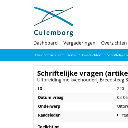
Ga naar de inhoud van deze pagina
Ga naar het zoeken
Ga naar het menu
Dashboard
Vergaderingen
Overzichten
U bevindt zich hier:
Home
Overzichten
Schriftelijke 
Schriftelijke vragen (artike
Uitbreiding melkveehouderij Breedsteeg 3
ID
220
Datum vraag
03-06
Onderwerp
Uitbr
Raadsleden
Ye
Toelichting