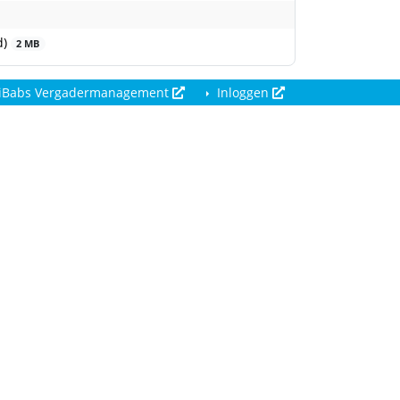
d)
2 MB
iBabs Vergadermanagement
Inloggen