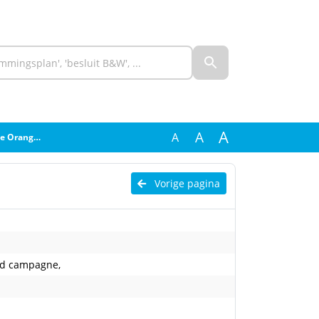
A
A
A
d campagne,
Vorige pagina
ld campagne,