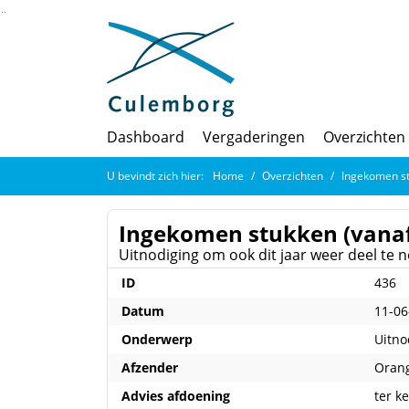
Ga naar de inhoud van deze pagina
Ga naar het zoeken
Ga naar het menu
Dashboard
Vergaderingen
Overzichten
U bevindt zich hier:
Home
Overzichten
Ingekomen st
Ingekomen stukken (vanaf
Uitnodiging om ook dit jaar weer deel t
ID
436
Datum
11-06
Onderwerp
Uitno
Afzender
Orang
Advies afdoening
ter k