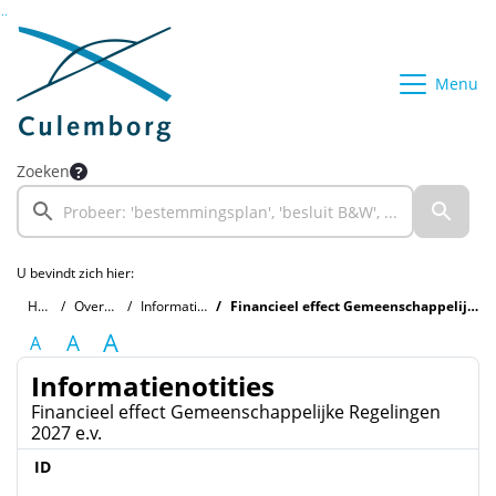
Ga naar de inhoud van deze pagina
Ga naar het zoeken
Ga naar het menu
Menu
Zoeken
U bevindt zich hier:
Home
Overzichten
Informatienotities
Financieel effect Gemeenschappelijke Regelingen 2027 e.v.
A
A
A
Informatienotities
Financieel effect Gemeenschappelijke Regelingen
2027 e.v.
ID