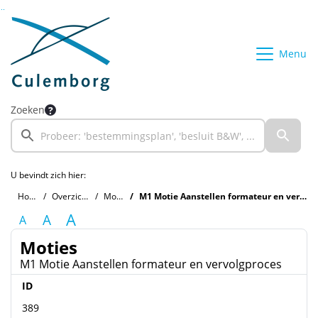
Ga naar de inhoud van deze pagina
Ga naar het zoeken
Ga naar het menu
Menu
Zoeken
U bevindt zich hier:
Home
Overzichten
Moties
M1 Motie Aanstellen formateur en vervolgproces
A
A
A
Moties
M1 Motie Aanstellen formateur en vervolgproces
ID
389