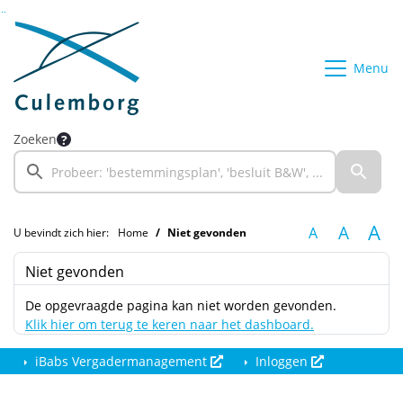
Ga naar de inhoud van deze pagina
Ga naar het zoeken
Ga naar het menu
Menu
Zoeken
A
A
A
U bevindt zich hier:
Home
Niet gevonden
Niet gevonden
De opgevraagde pagina kan niet worden gevonden.
Klik hier om terug te keren naar het dashboard.
iBabs Vergadermanagement
Inloggen