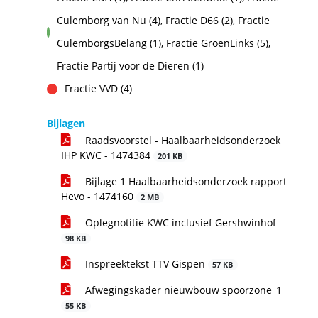
Culemborg van Nu (4), Fractie D66 (2), Fractie
voor
CulemborgsBelang (1), Fractie GroenLinks (5),
Fractie Partij voor de Dieren (1)
Fractie VVD (4)
tegen
Bijlagen
Raadsvoorstel - Haalbaarheidsonderzoek
IHP KWC - 1474384
201 KB
Bijlage 1 Haalbaarheidsonderzoek rapport
Hevo - 1474160
2 MB
Oplegnotitie KWC inclusief Gershwinhof
98 KB
Inspreektekst TTV Gispen
57 KB
Afwegingskader nieuwbouw spoorzone_1
55 KB