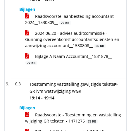
Bijlagen
Raadsvoorstel aanbesteding accountant
2024__1530809__
79 KB
2024.06.20 - advies auditcommissie -
Gunning overeenkomst accountantsdiensten en
aanwijzing accountant__1530808__
66 KB
Bijlage A Naam Accountant__1531878__
77 KB
6.3
Toestemming vaststelling gewijzigde teksten
GR ivm wetswijziging WGR
19:14 - 19:14
Bijlagen
Raadsvoorstel- Toestemming en vaststelling
wijziging GR teksten - 1471275
75 KB