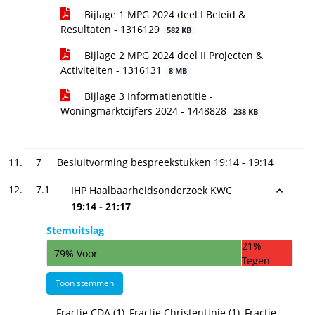
Bijlage 1 MPG 2024 deel I Beleid &
Resultaten - 1316129
582 KB
Bijlage 2 MPG 2024 deel II Projecten &
Activiteiten - 1316131
8 MB
Bijlage 3 Informatienotitie -
Woningmarktcijfers 2024 - 1448828
238 KB
7
Besluitvorming bespreekstukken
19:14 - 19:14
7.1
IHP Haalbaarheidsonderzoek KWC
19:14 - 21:17
Stemuitslag
21%
79% Voor
Tegen
Toon stemmen
Fractie CDA (1), Fractie ChristenUnie (1), Fractie