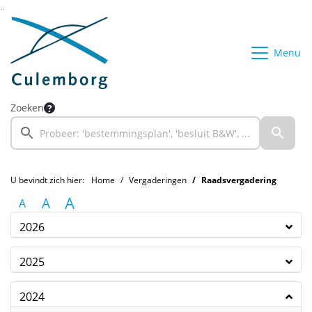
Ga naar de inhoud van deze pagina
Ga naar het zoeken
Ga naar het menu
Menu
Zoeken
U bevindt zich hier:
Home
Vergaderingen
Raadsvergadering
A
A
A
2026
2025
2024