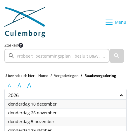
Ga naar de inhoud van deze pagina
Ga naar het zoeken
Ga naar het menu
Menu
Zoeken
U bevindt zich hier:
Home
Vergaderingen
Raadsvergadering
A
A
A
2026
2026
donderdag 10 december
2026
donderdag 26 november
2026
donderdag 5 november
2026
donderdag 29 oktober