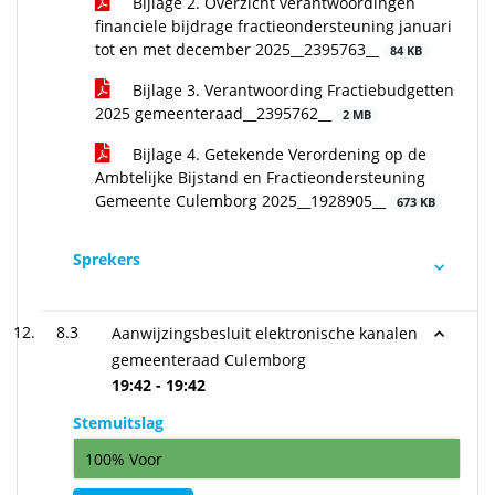
Bijlage 2. Overzicht verantwoordingen
financiele bijdrage fractieondersteuning januari
tot en met december 2025__2395763__
84 KB
Bijlage 3. Verantwoording Fractiebudgetten
2025 gemeenteraad__2395762__
2 MB
Bijlage 4. Getekende Verordening op de
Ambtelijke Bijstand en Fractieondersteuning
Gemeente Culemborg 2025__1928905__
673 KB
Sprekers
8.3
Aanwijzingsbesluit elektronische kanalen
gemeenteraad Culemborg
19:42 - 19:42
Stemuitslag
100% Voor