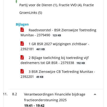
voor
Partij voor de Dieren (1), Fractie VVD (4), Fractie
GroenLinks (5)
Bijlagen
Raadsvoorstel - BSR Zienswijze Toetreding
Munitax - 2379490
123 KB
1 GR BSR 2027 wijzigingen zichtbaar -
2392181
461 KB
2 Bijlage toelichting bij toetreding vijf
deelnemers tot GR BSR - 2379338
192 KB
3 BSR Zienswijze CB Toetreding Munitax -
2392201
49 KB
8.2
Verantwoordingen Financiële bijdrage
fractieondersteuning 2025
19:41 - 19:42