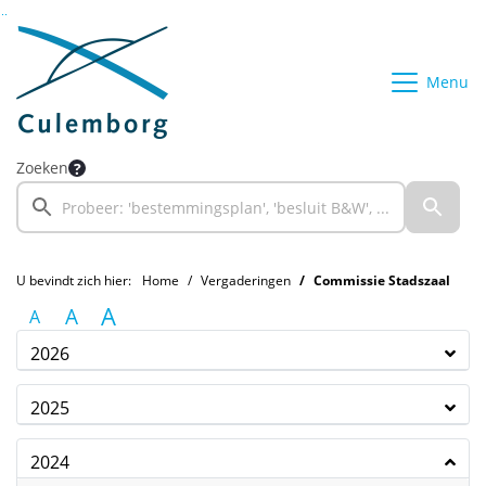
Ga naar de inhoud van deze pagina
Ga naar het zoeken
Ga naar het menu
Menu
Zoeken
U bevindt zich hier:
Home
Vergaderingen
Commissie Stadszaal
A
A
A
2026
2025
2024