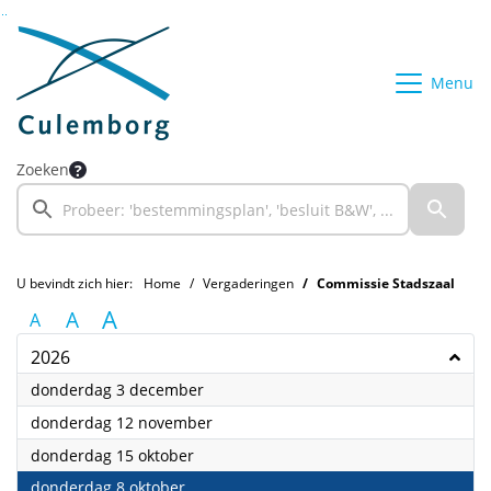
Ga naar de inhoud van deze pagina
Ga naar het zoeken
Ga naar het menu
Menu
Zoeken
U bevindt zich hier:
Home
Vergaderingen
Commissie Stadszaal
A
A
A
2026
2026
donderdag 3 december
2026
donderdag 12 november
2026
donderdag 15 oktober
2026
donderdag 8 oktober