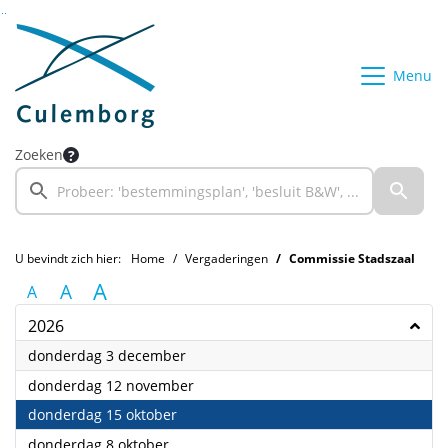
Ga naar de inhoud van deze pagina
Ga naar het zoeken
Ga naar het menu
Menu
Zoeken
U bevindt zich hier:
Home
Vergaderingen
Commissie Stadszaal
A
A
A
2026
2026
donderdag 3 december
2026
donderdag 12 november
2026
donderdag 15 oktober
2026
donderdag 8 oktober