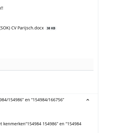
!!
SOK) CV Parijsch.docx
38 KB
984/154986” en “154984/166756”
et kenmerken“154984 154986” en “154984