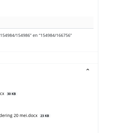
“154984/154986” en “154984/166756”
ocx
30 KB
dering 20 mei.docx
23 KB