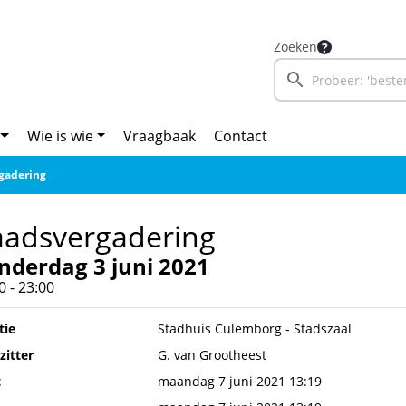
Zoeken
Wie is wie
Vraagbaak
Contact
gadering
aadsvergadering
nderdag 3 juni 2021
0 - 23:00
tie
Stadhuis Culemborg - Stadszaal
zitter
G. van Grootheest
t
maandag 7 juni 2021 13:19