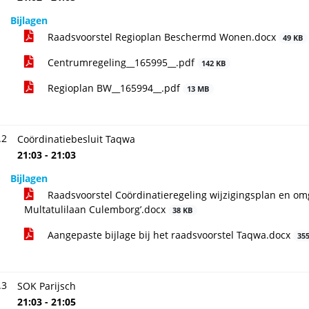
Bijlagen
Raadsvoorstel Regioplan Beschermd Wonen.docx
49 KB
Centrumregeling__165995__.pdf
142 KB
Regioplan BW__165994__.pdf
13 MB
.2
Coördinatiebesluit Taqwa
21:03 - 21:03
Bijlagen
Raadsvoorstel Coördinatieregeling wijzigingsplan en o
Multatulilaan Culemborg’.docx
38 KB
Aangepaste bijlage bij het raadsvoorstel Taqwa.docx
35
.3
SOK Parijsch
21:03 - 21:05