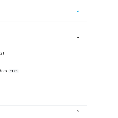
021
.docx
33 KB