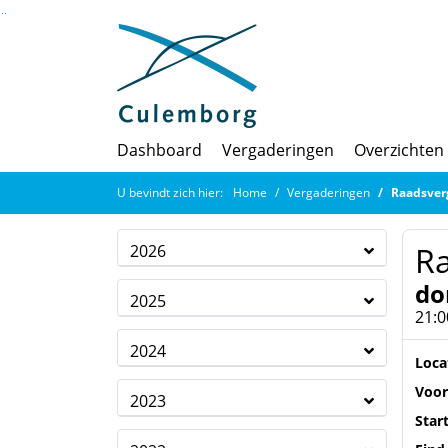
Ga naar de inhoud van deze pagina
Ga naar het zoeken
Ga naar het menu
Dashboard
Vergaderingen
Overzichten
U bevindt zich hier:
Home
Vergaderingen
Raadsver
R
2026
do
2025
21:0
2024
Loca
Voor
2023
Star