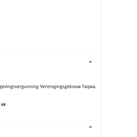
mgevingsvergunning ‘Verenigingsgebouw Taqwa,
5 KB