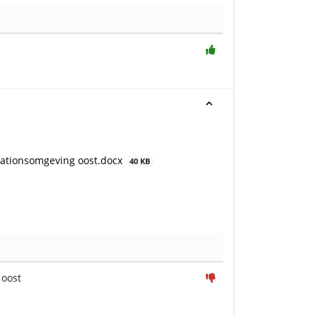
stationsomgeving oost.docx
40 KB
 oost