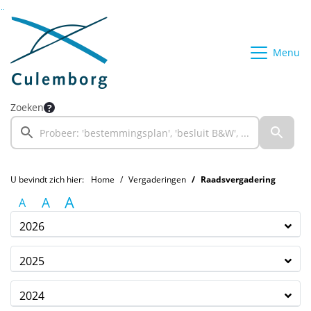
Ga naar de inhoud van deze pagina
Ga naar het zoeken
Ga naar het menu
Menu
Zoeken
U bevindt zich hier:
Home
Vergaderingen
Raadsvergadering
A
A
A
2026
2025
2024