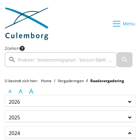
Ga naar de inhoud van deze pagina
Ga naar het zoeken
Ga naar het menu
Menu
Zoeken
U bevindt zich hier:
Home
Vergaderingen
Raadsvergadering
A
A
A
2026
2025
2024