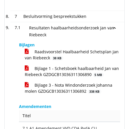
7
Besluitvorming bespreekstukken
7.1
Resultaten haalbaarheidsonderzoek Jan van
Riebeeck
Bijlagen
Raadsvoorstel Haalbaarheid Schetsplan Jan
van Riebeeck
38 KB
Bijlage 1 - Schetsboek haalbaarheid Jan van
Riebeeck GZDGCB13036311306890
5 MB
Bijlage 3 - Nota Windonderzoek Johanna
molen GZDGCB13036311306892
338 KB
Amendementen
Titel
7.1 A1 Amendement VVD CDA PvdA CU