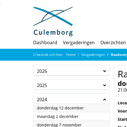
Ga naar de inhoud van deze pagina
Ga naar het zoeken
Ga naar het menu
Dashboard
Vergaderingen
Overzichten
U bevindt zich hier:
Home
Vergaderingen
Raadsver
R
2026
do
2025
21:0
2024
Loca
2024
donderdag 12 december
Voor
2024
maandag 2 december
Star
2024
donderdag 7 november