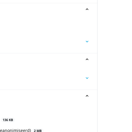
8
136 KB
(geanonimiseerd)
2 MB