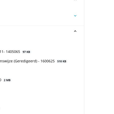
 11- 1405065
97 KB
enswijze (Geredigeerd) - 1600625
510 KB
30
2 MB