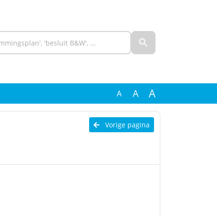
A
A
A
Vorige pagina