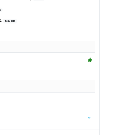
B
24
166 KB